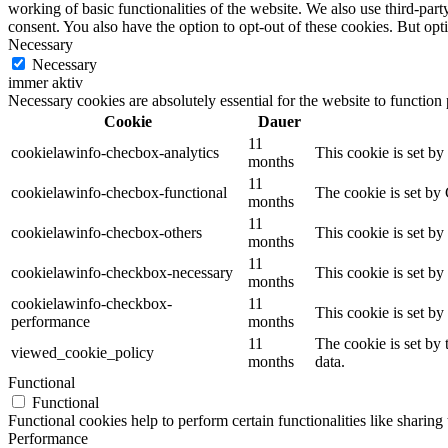
working of basic functionalities of the website. We also use third-pa
consent. You also have the option to opt-out of these cookies. But op
Necessary
Necessary
immer aktiv
Necessary cookies are absolutely essential for the website to function
Cookie
Dauer
11
cookielawinfo-checbox-analytics
This cookie is set b
months
11
cookielawinfo-checbox-functional
The cookie is set by
months
11
cookielawinfo-checbox-others
This cookie is set b
months
11
cookielawinfo-checkbox-necessary
This cookie is set b
months
cookielawinfo-checkbox-
11
This cookie is set b
performance
months
11
The cookie is set by
viewed_cookie_policy
months
data.
Functional
Functional
Functional cookies help to perform certain functionalities like sharing 
Performance